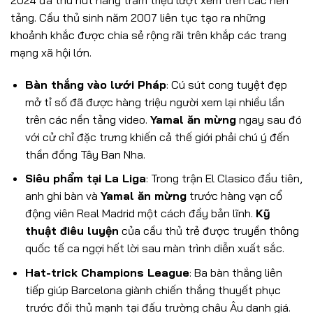
tảng. Cầu thủ sinh năm 2007 liên tục tạo ra những
khoảnh khắc được chia sẻ rộng rãi trên khắp các trang
mạng xã hội lớn.
Bàn thắng vào lưới Pháp
: Cú sút cong tuyệt đẹp
mở tỉ số đã được hàng triệu người xem lại nhiều lần
trên các nền tảng video.
Yamal ăn mừng
ngay sau đó
với cử chỉ đặc trưng khiến cả thế giới phải chú ý đến
thần đồng Tây Ban Nha.
Siêu phẩm tại La Liga
: Trong trận El Clasico đầu tiên,
anh ghi bàn và
Yamal ăn mừng
trước hàng vạn cổ
động viên Real Madrid một cách đầy bản lĩnh.
Kỹ
thuật điêu luyện
của cầu thủ trẻ được truyền thông
quốc tế ca ngợi hết lời sau màn trình diễn xuất sắc.
Hat-trick Champions League
: Ba bàn thắng liên
tiếp giúp Barcelona giành chiến thắng thuyết phục
trước đối thủ mạnh tại đấu trường châu Âu danh giá.