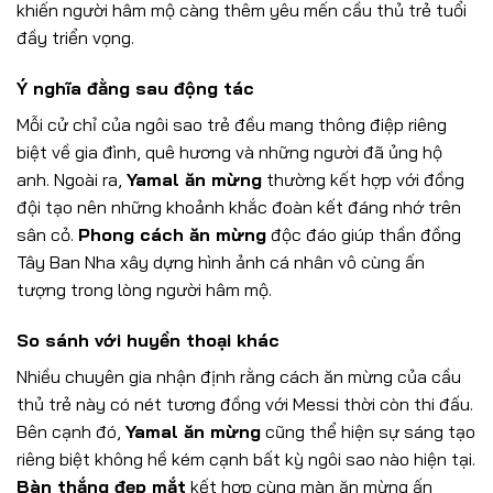
khiến người hâm mộ càng thêm yêu mến cầu thủ trẻ tuổi
đầy triển vọng.
Ý nghĩa đằng sau động tác
Mỗi cử chỉ của ngôi sao trẻ đều mang thông điệp riêng
biệt về gia đình, quê hương và những người đã ủng hộ
anh. Ngoài ra,
Yamal ăn mừng
thường kết hợp với đồng
đội tạo nên những khoảnh khắc đoàn kết đáng nhớ trên
sân cỏ.
Phong cách ăn mừng
độc đáo giúp thần đồng
Tây Ban Nha xây dựng hình ảnh cá nhân vô cùng ấn
tượng trong lòng người hâm mộ.
So sánh với huyền thoại khác
Nhiều chuyên gia nhận định rằng cách ăn mừng của cầu
thủ trẻ này có nét tương đồng với Messi thời còn thi đấu.
Bên cạnh đó,
Yamal ăn mừng
cũng thể hiện sự sáng tạo
riêng biệt không hề kém cạnh bất kỳ ngôi sao nào hiện tại.
Bàn thắng đẹp mắt
kết hợp cùng màn ăn mừng ấn