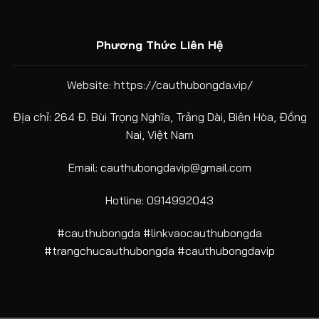
Phương Thức Liên Hệ
Website:
https://cauthubongda.vip/
Địa chỉ: 264 Đ. Bùi Trọng Nghĩa, Trảng Dài, Biên Hòa, Đồng
Nai, Việt Nam
Email:
cauthubongdavip@gmail.com
Hotline: 0914992043
#cauthubongda #linkvaocauthubongda
#trangchucauthubongda #cauthubongdavip