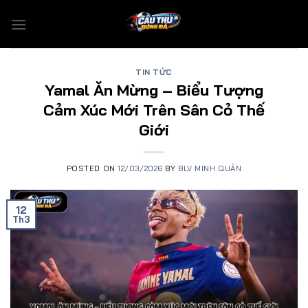
Skip
to
content
TIN TỨC
Yamal Ăn Mừng – Biểu Tượng
Cảm Xúc Mới Trên Sân Cỏ Thế
Giới
POSTED ON
12/03/2026
BY
BLV MINH QUÂN
12
Th3