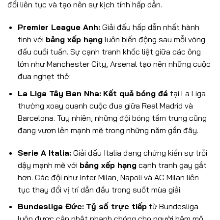
đổi liên tục và tạo nên sự kịch tính hấp dẫn.
Premier League Anh:
Giải đấu hấp dẫn nhất hành
tinh với
bảng xếp hạng
luôn biến động sau mỗi vòng
đấu cuối tuần. Sự cạnh tranh khốc liệt giữa các ông
lớn như Manchester City, Arsenal tạo nên những cuộc
đua nghẹt thở.
La Liga Tây Ban Nha:
Kết quả bóng đá
tại La Liga
thường xoay quanh cuộc đua giữa Real Madrid và
Barcelona. Tuy nhiên, những đội bóng tầm trung cũng
đang vươn lên mạnh mẽ trong những năm gần đây.
Serie A Italia:
Giải đấu Italia đang chứng kiến sự trỗi
dậy mạnh mẽ với
bảng xếp hạng
cạnh tranh gay gắt
hơn. Các đội như Inter Milan, Napoli và AC Milan liên
tục thay đổi vị trí dẫn đầu trong suốt mùa giải.
Bundesliga Đức:
Tỷ số trực tiếp
từ Bundesliga
luôn được cập nhật nhanh chóng cho người hâm mộ