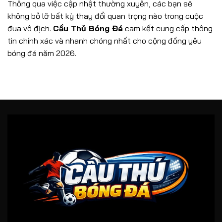
Thông qua việc cập nhật thường xuyên, các bạn sẽ
không bỏ lỡ bất kỳ thay đổi quan trọng nào trong cuộc
đua vô địch.
Cầu Thủ Bóng Đá
cam kết cung cấp thông
tin chính xác và nhanh chóng nhất cho cộng đồng yêu
bóng đá năm 2026.