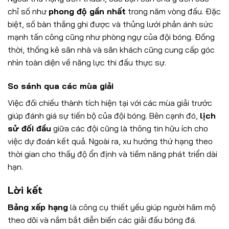
chỉ số như
phong độ gần nhất
trong năm vòng đấu. Đặc
biệt, số bàn thắng ghi được và thủng lưới phản ánh sức
mạnh tấn công cũng như phòng ngự của đội bóng. Đồng
thời, thống kê sân nhà và sân khách cũng cung cấp góc
nhìn toàn diện về năng lực thi đấu thực sự.
So sánh qua các mùa giải
Việc đối chiếu thành tích hiện tại với các mùa giải trước
giúp đánh giá sự tiến bộ của đội bóng. Bên cạnh đó,
lịch
sử đối đầu
giữa các đội cũng là thông tin hữu ích cho
việc dự đoán kết quả. Ngoài ra, xu hướng thứ hạng theo
thời gian cho thấy độ ổn định và tiềm năng phát triển dài
hạn.
Lời kết
Bảng xếp hạng
là công cụ thiết yếu giúp người hâm mộ
theo dõi và nắm bắt diễn biến các giải đấu bóng đá.