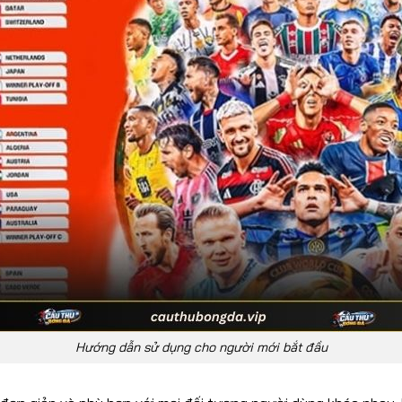
Hướng dẫn sử dụng cho người mới bắt đầu