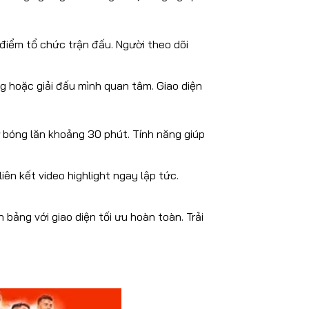
 điểm tổ chức trận đấu. Người theo dõi
g hoặc giải đấu mình quan tâm. Giao diện
 bóng lăn khoảng 30 phút. Tính năng giúp
iên kết video highlight ngay lập tức.
bảng với giao diện tối ưu hoàn toàn. Trải