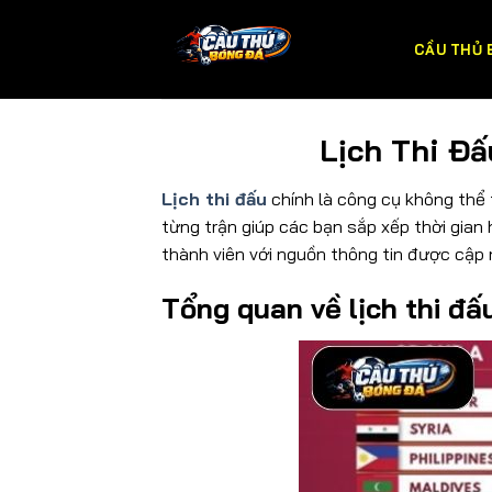
Skip
to
CẦU THỦ 
content
Lịch Thi Đ
Lịch thi đấu
chính là công cụ không thể 
từng trận giúp các bạn sắp xếp thời gian
thành viên với nguồn thông tin được cập n
Tổng quan về lịch thi đấu