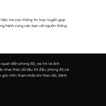
Việc tra cứu thông tin trực tuyến giúp
ng hành cùng các bạn với nguồn thông
 quan đến phong độ, vai trò và ảnh
c khai thác dữ liệu thi đấu, phong độ cá
m góc nhìn tham khảo khi theo dõi, đánh